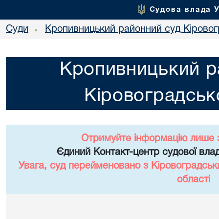
Судова влада 
Суди
Кропивницький районний суд Кіровогр
•
Кропивницький р
Кіровоградсько
Отримуйте інформацію лише 
Єдиний Контакт-центр судової влад
Увага, суд перейменовано з Кіровоградськ
області