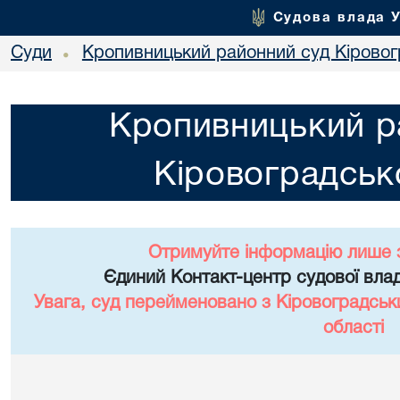
Судова влада 
Суди
Кропивницький районний суд Кіровогр
•
Кропивницький р
Кіровоградсько
Отримуйте інформацію лише 
Єдиний Контакт-центр судової влад
Увага, суд перейменовано з Кіровоградськ
області