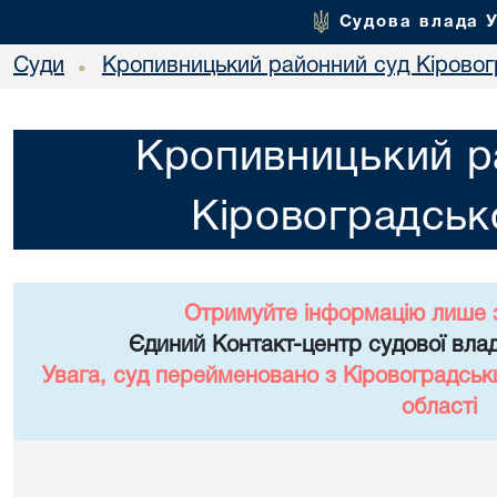
Судова влада 
Суди
Кропивницький районний суд Кіровогр
•
Кропивницький р
Кіровоградсько
Отримуйте інформацію лише 
Єдиний Контакт-центр судової влад
Увага, суд перейменовано з Кіровоградськ
області