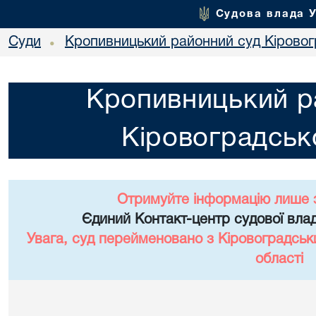
Судова влада 
Суди
Кропивницький районний суд Кіровогр
•
Кропивницький р
Кіровоградсько
Отримуйте інформацію лише 
Єдиний Контакт-центр судової влад
Увага, суд перейменовано з Кіровоградськ
області