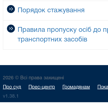
Порядок стажування
Правила пропуску осіб до п
транспортних засобів
2026 © Всі права захищені
Про суд
Прес-центр
Громадянам
Пока
v1.38.1