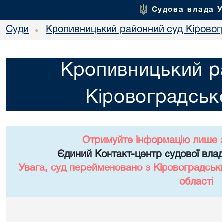
Судова влада 
Суди
Кропивницький районний суд Кіровогр
•
Кропивницький р
Кіровоградсько
Отримуйте інформацію лише 
Єдиний Контакт-центр судової влад
Увага, суд перейменовано з Кіровоградськ
області