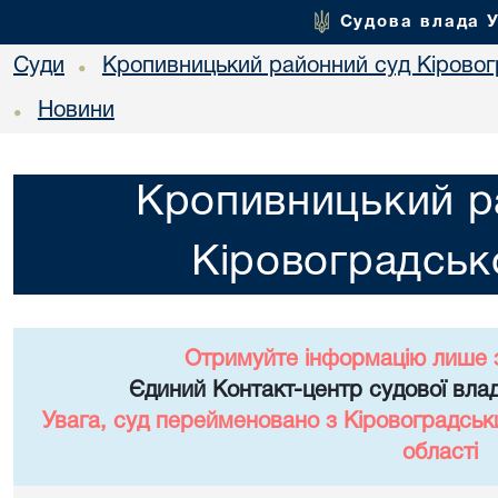
Судова влада 
Суди
Кропивницький районний суд Кіровогр
•
Новини
•
Кропивницький р
Кіровоградсько
Отримуйте інформацію лише 
Єдиний Контакт-центр судової влад
Увага, суд перейменовано з Кіровоградськ
області