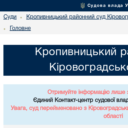
Судова влада 
Суди
Кропивницький районний суд Кіровогр
•
Головне
•
Кропивницький р
Кіровоградсько
Отримуйте інформацію лише 
Єдиний Контакт-центр судової влад
Увага, суд перейменовано з Кіровоградськ
області