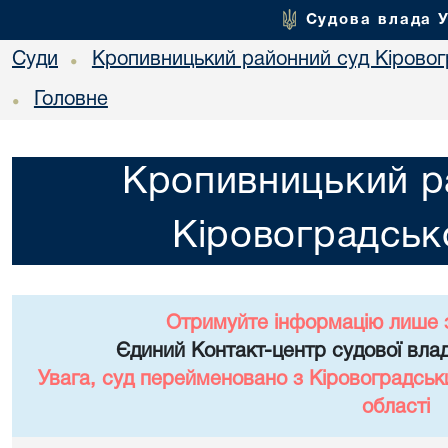
Судова влада 
Суди
Кропивницький районний суд Кіровогр
•
Головне
•
Кропивницький р
Кіровоградсько
Отримуйте інформацію лише 
Єдиний Контакт-центр судової влад
Увага, суд перейменовано з Кіровоградськ
області