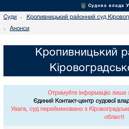
Судова влада 
Суди
Кропивницький районний суд Кіровогр
•
Анонси
•
Кропивницький р
Кіровоградсько
Отримуйте інформацію лише 
Єдиний Контакт-центр судової влад
Увага, суд перейменовано з Кіровоградськ
області