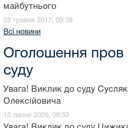
майбутнього
25 травня 2017, 09:38
Всі новини
Оголошення пров 
суду
Увага! Виклик до суду Сусля
Олексійовича
15 липня 2026, 09:53
Увага! Виклик до суду Цижик