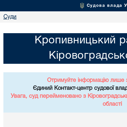
Судова влада 
Суди
Кропивницький р
Кіровоградсько
Отримуйте інформацію лише 
Єдиний Контакт-центр судової влад
Увага, суд перейменовано з Кіровоградськ
області