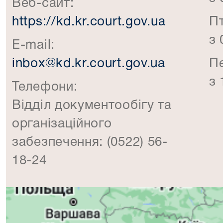
Веб-сайт:
https://kd.kr.court.gov.ua
П
з 
E-mail:
inbox@kd.kr.court.gov.ua
П
з 
Телефони:
Відділ документообігу та
організаційного
забезпечення: (0522) 56-
18-24